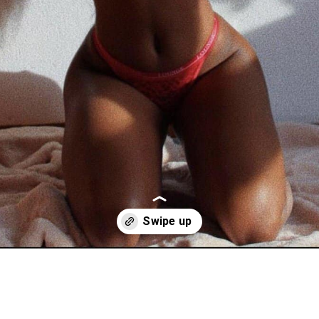
Opening
https://casaplaisir.com/listing/mirielle-mes-bb-damour-pour-vous-faire-plaisir-chassee-le-stress-je-propose-plusieurs-types-de-massage-avec-finition-bien-faite-de-facon-professionnelle-pour-vous-aider-a-satisfaire-tous-vos-desirs/